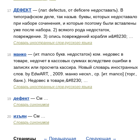
ДЕФЕКТ
— (лат. defectus, от deficere недоставать). В
17
типографском деле, так назыв. буквы, которых недоставало
при наборе сочинения, и которые поэтому были вставлены
уже после набора. 2) всякого рода недостаток,
повреждение. 3) опись повреждений корабля и&#8230; …
Словарь иностранных слов русского языка
манко
— (ит. manco букв. недостаток) ком. недовес в
18
товаре, недочет в кассовых суммах вследствие ошибки в
записях или просчета кассира. Новый словарь иностранных
слов. by EdwART, , 2009. манко нескл., ср. [ит. manco] (торг.,
банк.). Недовес в товаре,&#8230; …
Словарь иностранных слов русского языка
дефект
— См …
19
Словарь синонимов
изъян
— См …
20
Словарь синонимов
Страницы
←
Предыдущая
Следующая
→