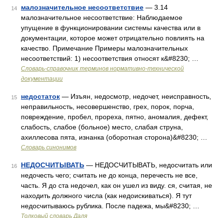
малозначительное несоответствие
— 3.14
14
малозначительное несоответствие: Наблюдаемое
упущение в функционировании системы качества или в
документации, которое может отрицательно повлиять на
качество. Примечание Примеры малозначительных
несоответствий: 1) несоответствия относят к&#8230; …
Словарь-справочник терминов нормативно-технической
документации
недостаток
— Изъян, недосмотр, недочет, неисправность,
15
неправильность, несовершенство, грех, порок, порча,
повреждение, пробел, прореха, пятно, аномалия, дефект,
слабость, слабое (больное) место, слабая струна,
ахиллесова пята, изнанка (оборотная сторона)&#8230; …
Словарь синонимов
НЕДОСЧИТЫВАТЬ
— НЕДОСЧИТЫВАТЬ, недосчитать или
16
недочесть чего; считать не до конца, перечесть не все,
часть. Я до ста недочел, как он ушел из виду. ся, считая, не
находить должного числа (как недоискиваться). Я тут
недосчитываюсь рублика. После падежа, мы&#8230; …
Толковый словарь Даля